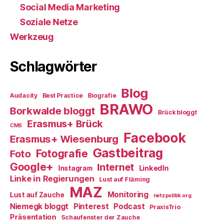
Social Media Marketing
Soziale Netze
Werkzeug
Schlagwörter
Blog
Audacity
Best Practice
Biografie
BRAWO
Borkwalde bloggt
Brück bloggt
Erasmus+ Brück
CMS
Facebook
Erasmus+ Wiesenburg
Gastbeitrag
Fotografie
Foto
Google+
Internet
LinkedIn
Instagram
Linke in Regierungen
Lust auf Fläming
MAZ
Monitoring
Lust auf Zauche
netzpolitik.org
Niemegk bloggt
Pinterest
Podcast
PraxisTrio
Präsentation
Schaufenster der Zauche