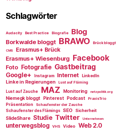
Schlagwörter
Blog
Audacity
Best Practice
Biografie
BRAWO
Borkwalde bloggt
Brück bloggt
Erasmus+ Brück
CMS
Facebook
Erasmus+ Wiesenburg
Gastbeitrag
Fotografie
Foto
Google+
Internet
LinkedIn
Instagram
Linke in Regierungen
Lust auf Fläming
MAZ
Monitoring
Lust auf Zauche
netzpolitik.org
Niemegk bloggt
Pinterest
Podcast
PraxisTrio
Präsentation
Schaufenster der Zauche
SEO
Sicherheit
Schaufenster des Flämings
Twitter
Studie
SlideShare
Unternehmen
Web 2.0
unterwegsblog
Video
VHS